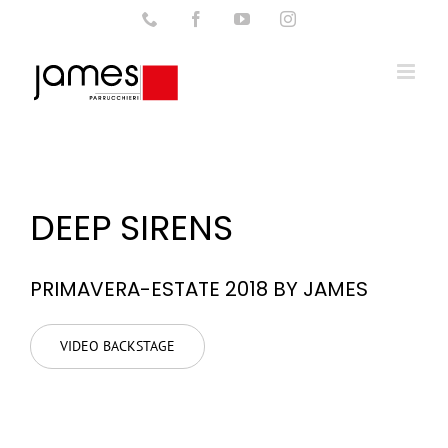
Salta
Phone
Facebook
YouTube
Instagram
al
contenuto
DEEP SIRENS
PRIMAVERA-ESTATE 2018 BY JAMES
VIDEO BACKSTAGE